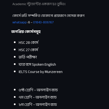
Academic স্টুডেন্টের একজন হও তুমিও।
কোর্সে ভর্তি সম্পর্কিত যেকোনো প্রয়োজনে মেসেজ করুন
whatsapp
এ –
01843-806167
জনপ্রিয় কোর্সসমূহ
HSC 28 কোর্স
HSC 27 কোর্স
ভর্তি পরীক্ষা
ঘরে বসে Spoken English
IELTS Course by Munzereen
.
৬ষ্ঠ শ্রেণি – অনলাইন ব্যাচ
৭ম শ্রেণি – অনলাইন ব্যাচ
৮ম শ্রেণি – অনলাইন ব্যাচ