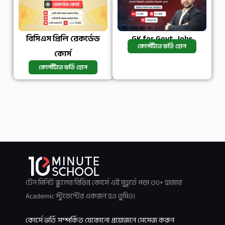
বিসিএস প্রিলি রেকর্ডেড
GK for Govt. Jobs
কোর্সটিতে ভর্তি হোন
কোর্স
কোর্সটিতে ভর্তি হোন
টেন মিনিট স্কুলের বিভিন্ন কোর্সে এই মুহূর্তে পড়া ৩০+ হাজার
Academic স্টুডেন্টের একজন হও তুমিও।
কোর্সে ভর্তি সম্পর্কিত যেকোনো প্রয়োজনে মেসেজ করুন