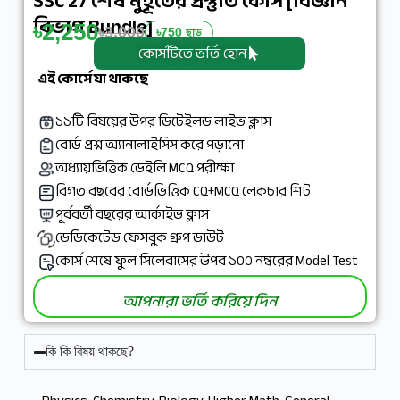
SSC 27 শেষ মুহূর্তের প্রস্তুতি কোর্স [বিজ্ঞান
বিভাগ Bundle]
৳2,250
৳3,000
৳750 ছাড়
কোর্সটিতে ভর্তি হোন
এই কোর্সে যা থাকছে
১১টি বিষয়ের উপর ডিটেইলড লাইভ ক্লাস
বোর্ড প্রশ্ন অ্যানালাইসিস করে পড়ানো
অধ্যায়ভিত্তিক ডেইলি MCQ পরীক্ষা
বিগত বছরের বোর্ডভিত্তিক CQ+MCQ লেকচার শিট
পূর্ববর্তী বছরের আর্কাইভ ক্লাস
ডেডিকেটেড ফেসবুক গ্রুপ ডাউট
কোর্স শেষে ফুল সিলেবাসের উপর ১০০ নম্বরের Model Test
আপনারা ভর্তি করিয়ে দিন
কি কি বিষয় থাকছে?