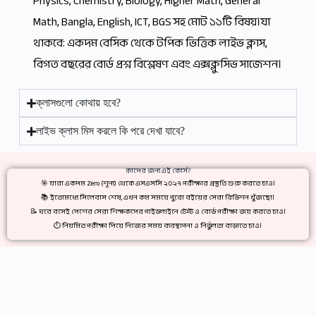
Physics, Chemistry, Biology, Higher Math, General
Math, Bangla, English, ICT, BGS সহ মোট ১১টি বিষয়।যা
থাকবে: একদম বেসিক থেকে টপিক ভিত্তিক লাইভ ক্লাস,
বিগত বছরের বোর্ড প্রশ্ন বিশ্লেষণ এবং এক্সক্লুসিভ সাজেশন।
ক্লাসগুলো কোথায় হবে?
লাইভ ক্লাস মিস করলে কি পরে দেখা যাবে?
কাদের জন্য এই কোর্স?
🎯 যারা একদম Zero (শূন্য) থেকে এসএসসি ২০২৭ পরীক্ষার প্রস্তুতি শুরু করতে চাও।
📚 ইতোমধ্যে সিলেবাস শেষ, এখন কম সময়ে পুরো বইয়ের সেরা রিভিশন খুঁজছো।
📝 ঘরে বসেই দেশের সেরা শিক্ষকদের গাইডলাইনে টেস্ট ও বোর্ড পরীক্ষা জয় করতে চাও।
⏱️ নিয়মিত পরীক্ষা দিয়ে নিজের সময় ব্যবস্থাপনা ও নির্ভুলতা বাড়াতে চাও।