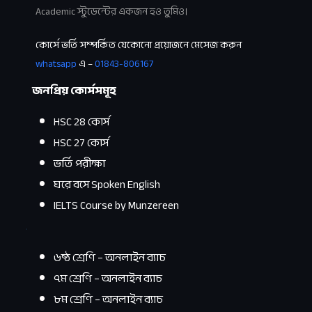
Academic স্টুডেন্টের একজন হও তুমিও।
কোর্সে ভর্তি সম্পর্কিত যেকোনো প্রয়োজনে মেসেজ করুন
whatsapp
এ –
01843-806167
জনপ্রিয় কোর্সসমূহ
HSC 28 কোর্স
HSC 27 কোর্স
ভর্তি পরীক্ষা
ঘরে বসে Spoken English
IELTS Course by Munzereen
.
৬ষ্ঠ শ্রেণি – অনলাইন ব্যাচ
৭ম শ্রেণি – অনলাইন ব্যাচ
৮ম শ্রেণি – অনলাইন ব্যাচ