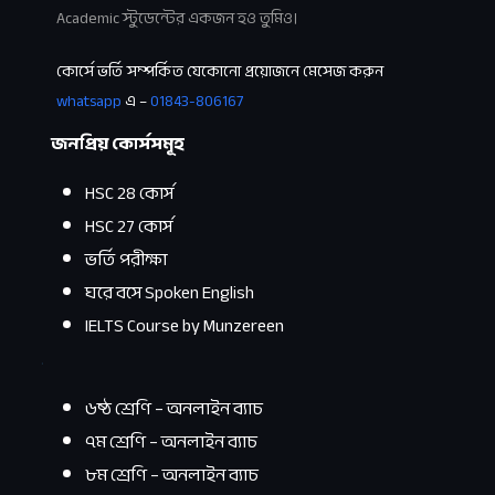
Academic স্টুডেন্টের একজন হও তুমিও।
কোর্সে ভর্তি সম্পর্কিত যেকোনো প্রয়োজনে মেসেজ করুন
whatsapp
এ –
01843-806167
জনপ্রিয় কোর্সসমূহ
HSC 28 কোর্স
HSC 27 কোর্স
ভর্তি পরীক্ষা
ঘরে বসে Spoken English
IELTS Course by Munzereen
.
৬ষ্ঠ শ্রেণি – অনলাইন ব্যাচ
৭ম শ্রেণি – অনলাইন ব্যাচ
৮ম শ্রেণি – অনলাইন ব্যাচ