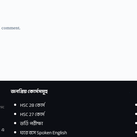
 I comment.
জনপ্রিয় কোর্সসমূহ
.
HSC 28 কোর্স
mic
HSC 27 কোর্স
ভর্তি পরীক্ষা
p
এ
ঘরে বসে Spoken English