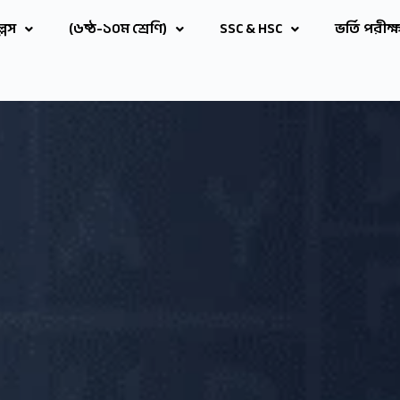
ল্লস
(৬ষ্ঠ-১০ম শ্রেণি)
SSC & HSC
ভর্তি পরীক্ষ