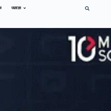
া
আরো